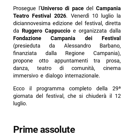
Prosegue l’
Universo di pace
del
Campania
- Progetti speciali e teatro di comunità
Teatro Festival 2026
. Venerdì 10 luglio la
- Cinema immersivo
diciannovesima edizione del festival, diretta
da
Ruggero Cappuccio
e organizzata dalla
- Incontri: Now Med Beyond Swana
Fondazione Campania dei Festival
- Info utili
(presieduta da Alessandro Barbano,
finanziata dalla Regione Campania),
- FAQ
propone otto appuntamenti tra prosa,
-- Scopri di più da Napolike.it
danza, teatro di comunità, cinema
immersivo e dialogo internazionale.
Ecco il programma completo della 29ª
giornata del festival, che si chiuderà il 12
luglio.
Prime assolute