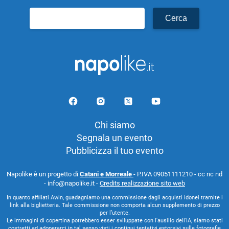
Ricerca
per:
Chi siamo
Segnala un evento
Pubblicizza il tuo evento
Napolike è un progetto di
Catani e Morreale
- P.IVA 09051111210 - cc nc nd
- info@napolike.it -
Credits realizzazione sito web
In quanto affiliati Awin, guadagniamo una commissione dagli acquisti idonei tramite i
link alla biglietteria. Tale commissione non comporta alcun supplemento di prezzo
per l’utente.
Le immagini di copertina potrebbero esser sviluppate con l'ausilio dell'IA, siamo stati
costretti ad adoperarci in tal senso visti i continui tentativi estorsivi sulle fotografie