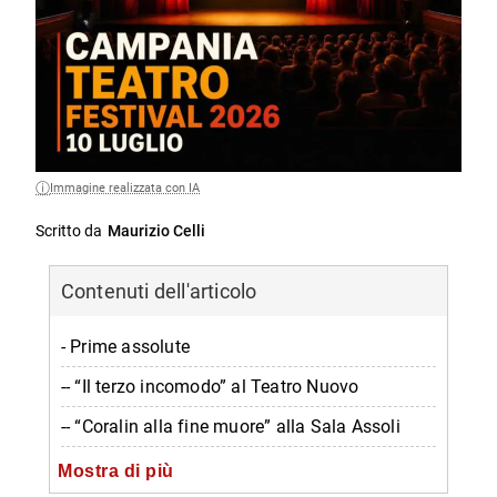
Immagine realizzata con IA
Scritto da
Maurizio Celli
Contenuti dell'articolo
- Prime assolute
-- “Il terzo incomodo” al Teatro Nuovo
-- “Coralin alla fine muore” alla Sala Assoli
- Danza contemporanea: Equilibrio Dinamico
Mostra di più
al Mercadante