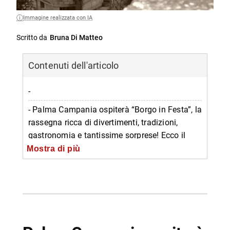
Immagine realizzata con IA
Scritto da
Bruna Di Matteo
Contenuti dell'articolo
-
- Palma Campania ospiterà “Borgo in Festa”, la
rassegna ricca di divertimenti, tradizioni,
gastronomia e tantissime sorprese! Ecco il
programma!
Mostra di più
-- Programma evento
-- Informazioni su Borgo in Festa
-- Scopri di più da Napolike.it