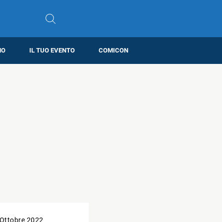
MO
IL TUO EVENTO
COMICON
 Ottobre 2022