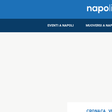
EVENTI A NAPOLI
MUOVERSI A NAP
CRONACA
,
V