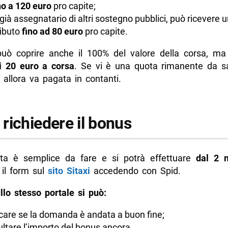
no a 120 euro
pro capite;
 già assegnatario di altri sostegno pubblici, può ricevere 
ributo
fino ad 80 euro
pro capite.
può coprire anche il 100% del valore della corsa, m
i 20 euro a corsa
. Se vi è una quota rimanente da s
a, allora va pagata in contanti.
richiedere il bonus
sta è semplice da fare e si potrà effettuare
dal 2 
 il form sul
sito Sitaxi
accedendo con Spid.
ullo stesso portale si può:
icare se la domanda è andata a buon fine;
ltare l’importo del bonus ancora.