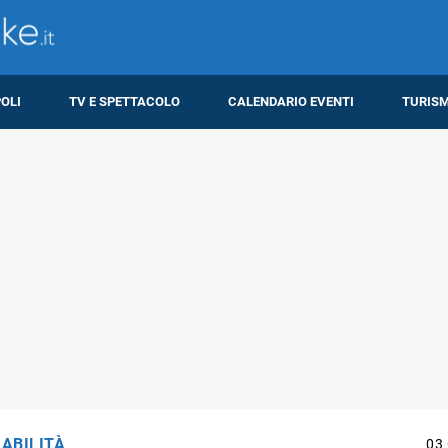
OLI
TV E SPETTACOLO
CALENDARIO EVENTI
TURIS
IABILITÀ
03