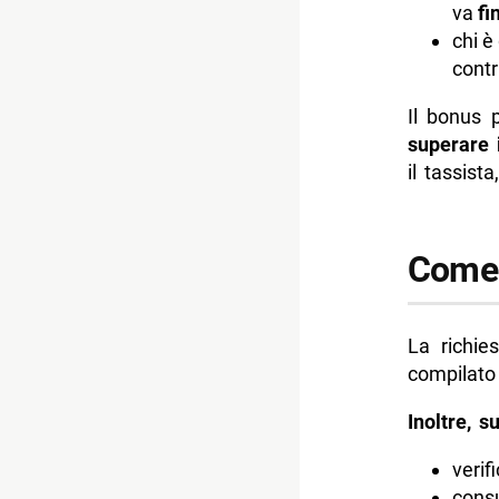
va
fi
chi è
cont
Il bonus 
superare 
il tassist
Come 
La richie
compilato
Inoltre, s
verif
consu