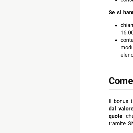
Se si hann
chiam
16.00
conta
modul
elenc
Come u
Il bonus 
dal valo
quote
che
tramite S