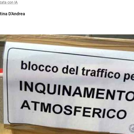
zata con IA
tina D'Andrea