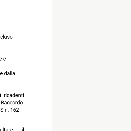
scluso
e e
se dalla
ti ricadenti
2. Raccordo
S n. 162 –
ltare il