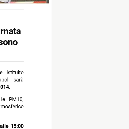
ornata
 sono
ne
istituito
apoli sarà
2014
.
 le PM10,
atmosferico
alle 15:00