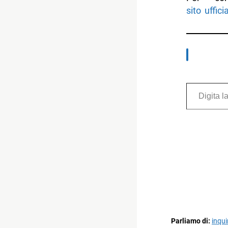
sito uffic
Digita la tua e-mail...
Parliamo di:
inqu