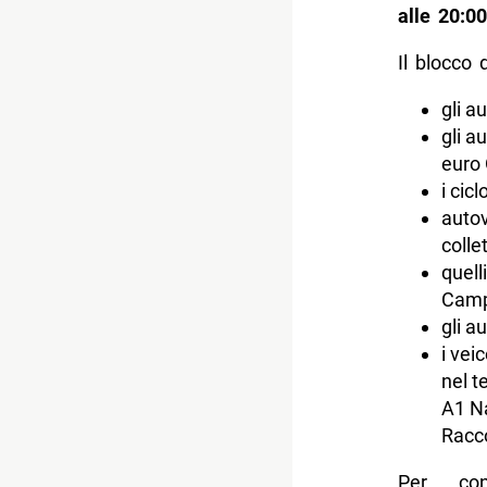
alle 20:00
Il blocco 
gli a
gli a
euro 
i cic
autov
collet
quell
Camp
gli a
i vei
nel t
A1 Na
Racco
Per con