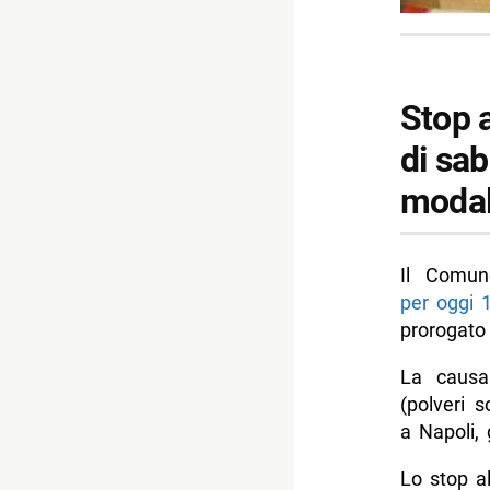
Stop a
di sa
modali
Il Comun
per oggi 
prorogato
La causa
(polveri s
a Napoli, 
Lo stop a