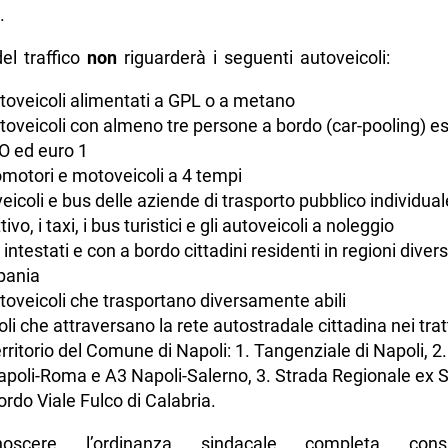
.
del traffico
non
riguarderà i seguenti autoveicoli:
utoveicoli alimentati a GPL o a metano
utoveicoli con almeno tre persone a bordo (car-pooling) e
O ed euro 1
lomotori e motoveicoli a 4 tempi
eicoli e bus delle aziende di trasporto pubblico individual
tivo, i taxi, i bus turistici e gli autoveicoli a noleggio
i intestati e con a bordo cittadini residenti in regioni diver
ania
utoveicoli che trasportano diversamente abili
coli che attraversano la rete autostradale cittadina nei trat
erritorio del Comune di Napoli: 1. Tangenziale di Napoli, 
poli-Roma e A3 Napoli-Salerno, 3. Strada Regionale ex S
rdo Viale Fulco di Calabria.
oscere l’ordinanza sindacale completa consu