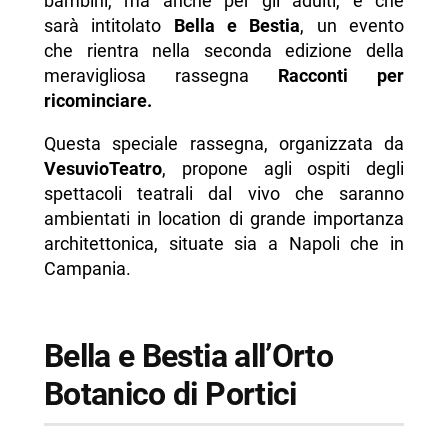
bambini, ma anche per gli adulti, e che
sarà intitolato
Bella e Bestia
, un evento
-- Contatti
che rientra nella seconda edizione della
-- Scopri di più da Napolike.it
meravigliosa rassegna
Racconti per
ricominciare.
Questa speciale rassegna, organizzata da
VesuvioTeatro
, propone agli ospiti degli
spettacoli teatrali dal vivo che saranno
ambientati in location di grande importanza
architettonica, situate sia a Napoli che in
Campania.
Bella e Bestia all’Orto
Botanico di Portici