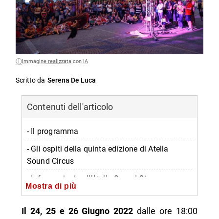
Immagine realizzata con IA
Scritto da
Serena De Luca
Contenuti dell'articolo
- Il programma
- Gli ospiti della quinta edizione di Atella
Sound Circus
- Informazioni sull’Atella Sound Circus
Mostra di più
-- Quando
Il 24, 25 e 26 Giugno 2022
dalle ore 18:00
-- Dove