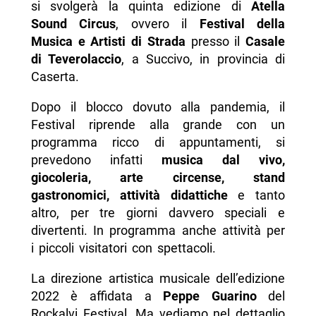
si svolgerà la quinta edizione di
Atella
-- Orario
Sound Circus
, ovvero il
Festival della
Musica e Artisti di Strada
presso il
Casale
-- Prezzo
di Teverolaccio
, a Succivo, in provincia di
-- Contatti
Caserta.
-- Scopri di più da Napolike.it
Dopo il blocco dovuto alla pandemia, il
Festival riprende alla grande con un
programma ricco di appuntamenti, si
prevedono infatti
musica dal vivo,
giocoleria, arte circense, stand
gastronomici, attività didattiche
e tanto
altro, per tre giorni davvero speciali e
divertenti. In programma anche attività per
i piccoli visitatori con spettacoli.
La direzione artistica musicale dell’edizione
2022 è affidata a
Peppe Guarino
del
Rockalvi Festival. Ma vediamo nel dettaglio