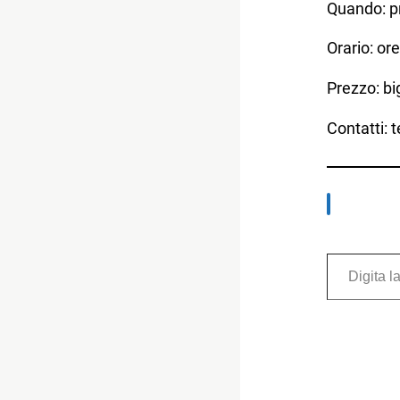
Quando: pr
Orario: or
Prezzo: big
Contatti: 
Digita la tua e-mail...