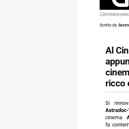
Immagine realiz
Scritto da
Seren
Al Ci
appun
cinem
ricco 
Si rinno
Astradoc
cinema
fa contem