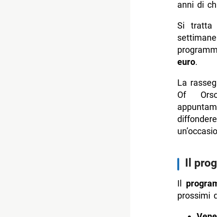
anni di c
Si tratta
settimane
programm
euro
.
La rasseg
Of Orson
appuntame
diffondere
un’occasio
Il pr
Il
progra
prossimi 
Vene