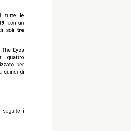
i tutte le
19
, con un
di soli
tre
m The Eyes
i quattro
izzato per
a quindi di
seguito i
h