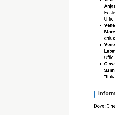
Anja
Festi
Uffici
Vene
More
chius
Vene
Laba
Uffic
Giove
Sann
“Ital
Inform
Dove: Cin