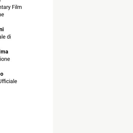
tary Film
ne
ni
le di
lma
zione
lo
fficiale