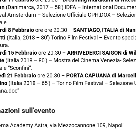
an
(Danimarca, 2017 – 58′) IDFA – International Documen
val Amsterdam – Selezione Ufficiale CPH:DOX – Selezio
ale.
rdì 8 Febbraio
ore ore 20.30 –
SANTIAGO, ITALIA di Nan
tti
(Italia, 2018 – 80′) Torino Film Festival – Evento specia
ura.
rdì 15 Febbraio
ore 20.30 –
ARRIVEDERCI SAIGON di Wi
te
(Italia 2018 – 80′) – Mostra del Cinema Venezia- Sele
iale “Sconfini”.
dì 21 Febbraio
ore 20.30 –
PORTA CAPUANA di Marcel
ino
(Italia 2018 – 65′) – Torino Film Festival – Selezione U
iana.doc”
azioni sull’evento
ema Academy Astra, via Mezzocannone 109, Napoli