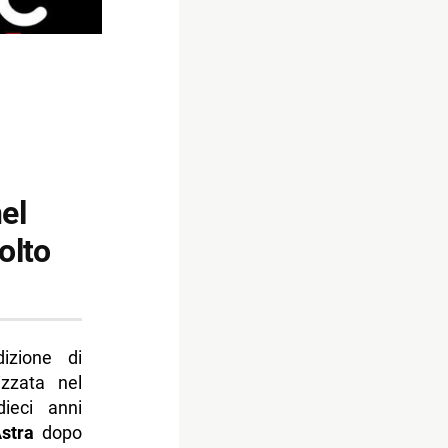
el
olto
izione di
izzata nel
ieci anni
stra
dopo