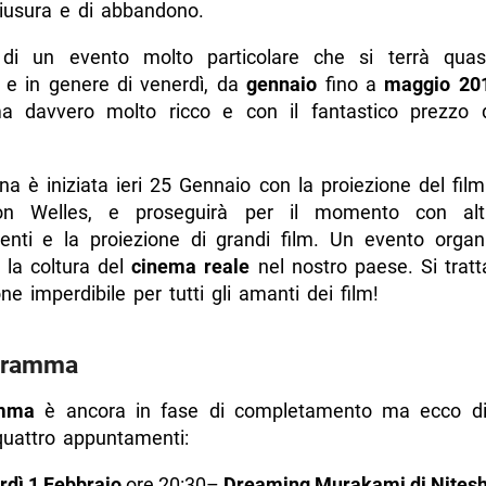
hiusura e di abbandono.
 di un evento molto particolare che si terrà quas
 e in genere di venerdì, da
gennaio
fino a
maggio 20
a davvero molto ricco e con il fantastico prezzo 
na è iniziata ieri 25 Gennaio con la proiezione del fil
 Welles, e proseguirà per il momento con altr
nti e la proiezione di grandi film. Un evento organ
 la coltura del
cinema reale
nel nostro paese. Si tratt
ne imperdibile per tutti gli amanti dei film!
ogramma
mma
è ancora in fase di completamento ma ecco di 
quattro appuntamenti:
rdì 1 Febbraio
ore 20:30–
Dreaming Murakami di Nites