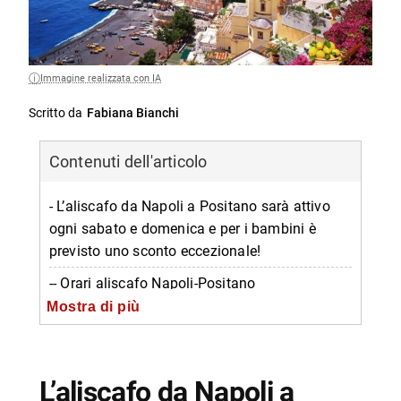
Immagine realizzata con IA
Scritto da
Fabiana Bianchi
Contenuti dell'articolo
- L’aliscafo da Napoli a Positano sarà attivo
ogni sabato e domenica e per i bambini è
previsto uno sconto eccezionale!
-- Orari aliscafo Napoli-Positano
Mostra di più
-- Prezzi
-- Informazioni Alilauro
-- Scopri di più da Napolike.it
L’aliscafo da Napoli a