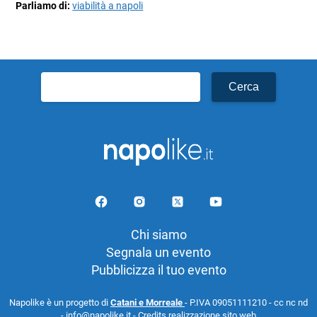
Parliamo di:
viabilità a napoli
Ricerca
per:
Chi siamo
Segnala un evento
Pubblicizza il tuo evento
Napolike è un progetto di
Catani e Morreale
- P.IVA 09051111210 - cc nc nd
- info@napolike.it -
Credits realizzazione sito web