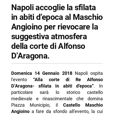
-- Informazioni sulla Sfilata Aragonese al
Napoli accoglie la sfilata
Maschio Angioino
in abiti d’epoca al Maschio
-- Scopri di più da Napolike.it
Angioino per rievocare la
suggestiva atmosfera
della corte di Alfonso
D’Aragona.
Domenica 14 Gennaio 2018
Napoli ospita
l’evento
“Alla corte di Re Alfonso
D’Aragona- sfilata in abiti d’epoca”
. In
particolare sarà lo storico castello
medievale e rinascimentale che domina
Piazza Municipio, il
Castello Maschio
Angioino
a fare da sfondo all’evento, la cui