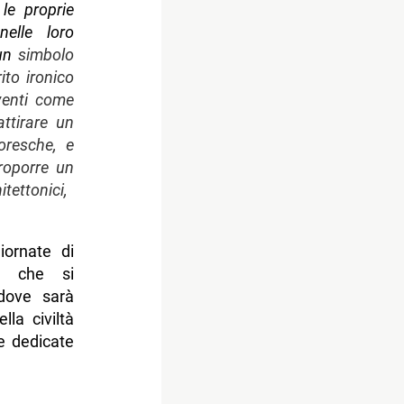
le proprie
nelle loro
 un
simbolo
ito ironico
venti come
ttirare un
toresche, e
roporre un
itettonici,
iornate di
i che si
dove sarà
lla civiltà
e dedicate