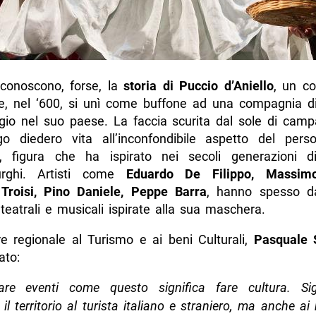
 conoscono, forse, la
storia di Puccio d’Aniello
, un co
e, nel ‘600, si unì come buffone ad una compagnia di
gio nel suo paese. La faccia scurita dal sole di camp
o diedero vita all’inconfondibile aspetto del pers
, figura che ha ispirato nei secoli generazioni d
rghi. Artisti come
Eduardo De Filippo, Massimo
roisi, Pino Daniele, Peppe Barra
, hanno spesso d
 teatrali e musicali ispirate alla sua maschera.
re regionale al Turismo e ai beni Culturali,
Pasquale
ato:
are eventi come questo significa fare cultura. Sig
l territorio al turista italiano e straniero, ma anche ai n