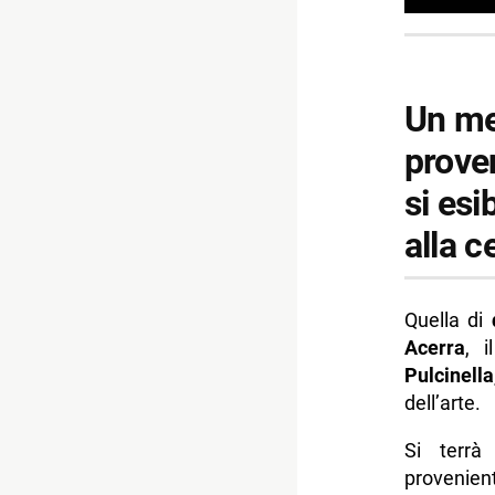
Un me
proven
si esi
alla 
Quella di
d
Acerra
, 
Pulcinella
dell’arte.
Si terrà 
provenien