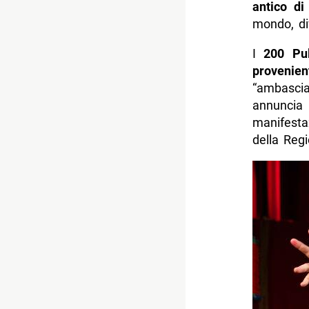
antico di
mondo, di
I
200 Pul
provenie
“ambascia
annuncia
manifest
della Reg