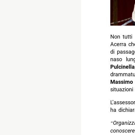
Non tutti
Acerra ch
di passag
naso lung
Pulcinella
drammatu
Massimo T
situazioni
L’assesso
ha dichiar
Organizz
“
conoscere i