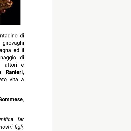
ntadino di
 girovaghi
agna ed il
onaggio di
i attori e
 Ranieri,
ato vita a
 Sommese
,
nifica far
ostri figli,