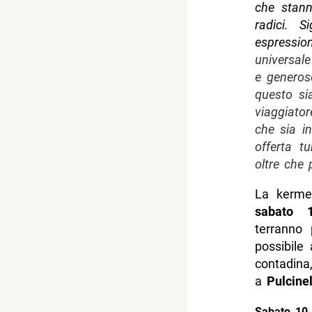
che stann
radici. S
espression
universale
e generoso
questo si
viaggiator
che sia i
offerta tu
oltre che 
La kermes
sabato
terranno 
possibile 
contadina
a
Pulcinel
Sabato 10