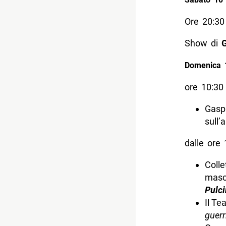
Ore 20:30
Show di
G
Domenica 
ore 10:30 
Gasp
sull’
dalle ore 
Colle
masch
Pulci
Il Te
guerr