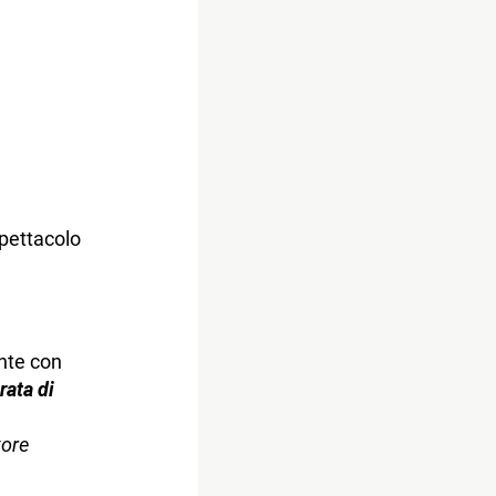
pettacolo
ante con
rata di
tore