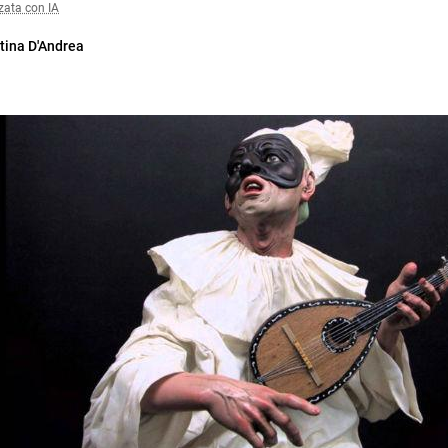
zata con IA
tina D'Andrea