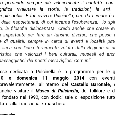
o perdendo sempre più velocemente il contatto con 
ignifica rivalutare la storia, le tradizioni, le arti, 
i più nobili. E far rivivere Pulcinella, che da sempre è
 della napoletanità, di cui incarna l’esuberanza, lo spir
, la filosofia
disincantata. Credo anche che creare e
a importante per fare un turismo diverso, che possa a
e di qualità, sempre in cerca di eventi e località pit
n linea con l’idea fortemente voluta dalla Regione di p
ristica che valorizzi i beni culturali, museali ed arch
paesaggistici dei nostri meravigliosi Comuni”
se dedicata a Pulcinella è in programma per le g
 10 e domenica 11 maggio 2014
con event
prevalentemente, all’interno del
Castello Baronale
, 
anche visitare il
Museo di Pulcinella
, del folklore e de
, fondato nel 1992, con dodici sale di esposizione tutt
la
e alla tradizionale maschera.
 maggio: