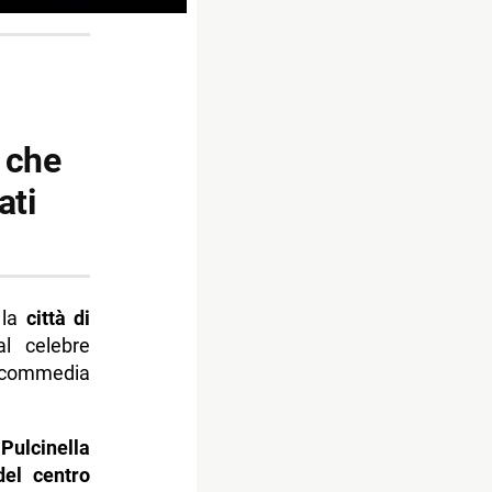
a che
ati
 la
città di
l celebre
 commedia
ulcinella
del centro