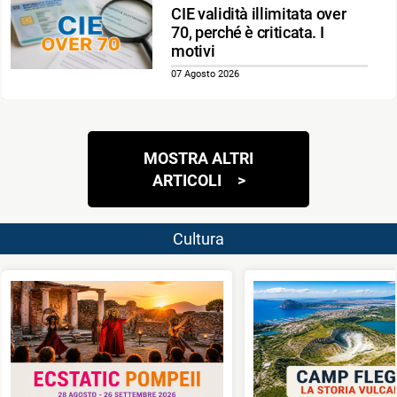
CIE validità illimitata over
70, perché è criticata. I
motivi
07 Agosto 2026
Navigazione
MOSTRA ALTRI
articoli
ARTICOLI
Cultura