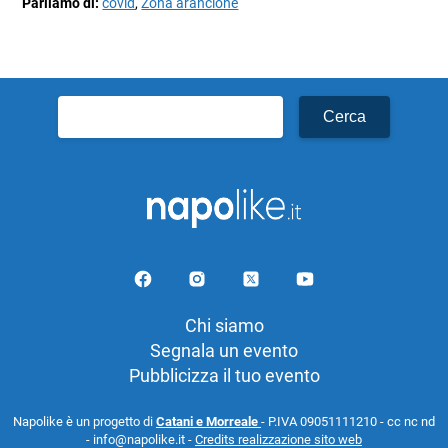
Parliamo di:
covid
,
Zona arancione
Ricerca
per:
Chi siamo
Segnala un evento
Pubblicizza il tuo evento
Napolike è un progetto di
Catani e Morreale
- P.IVA 09051111210 - cc nc nd
- info@napolike.it -
Credits realizzazione sito web