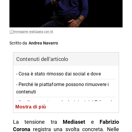
Immagine realizzata con IA
Scritto da
Andrea Navarro
Contenuti dell'articolo
- Cosa è stato rimosso dai social e dove
- Perché le piattaforme possono rimuovere i
contenuti
- Il collegamento con le decisioni del Tribunale
Mostra di più
di Milano
- La reazione del legale di Fabrizio Corona
La tensione tra
Mediaset
e
Fabrizio
Corona
registra una svolta concreta. Nelle
-- Scopri di più da Napolike.it