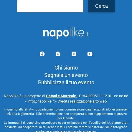
Ricerca
per:
Chi siamo
Segnala un evento
Pubblicizza il tuo evento
Napolike è un progetto di
Catani e Morreale
- P.IVA 09051111210 - cc nc nd
- info@napolike.it -
Credits realizzazione sito web
In quanto affiliati Awin, guadagniamo una commissione dagli acquisti idonei tramite i
link alla biglietteria. Tale commissione non comporta alcun supplemento di prezzo
per l’utente.
Le immagini di copertina potrebbero esser sviluppate con l'ausilio dell'IA, siamo stati
costretti ad adoperarci in tal senso visti i continui tentativi estorsivi sulle fotografie
anche se acquistate con regolare licenza.