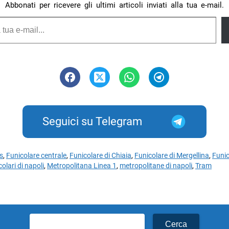
Abbonati per ricevere gli ultimi articoli inviati alla tua e-mail.
Seguici su Telegram
s
,
Funicolare centrale
,
Funicolare di Chiaia
,
Funicolare di Mergellina
,
Funic
olari di napoli
,
Metropolitana Linea 1
,
metropolitane di napoli
,
Tram
Ricerca