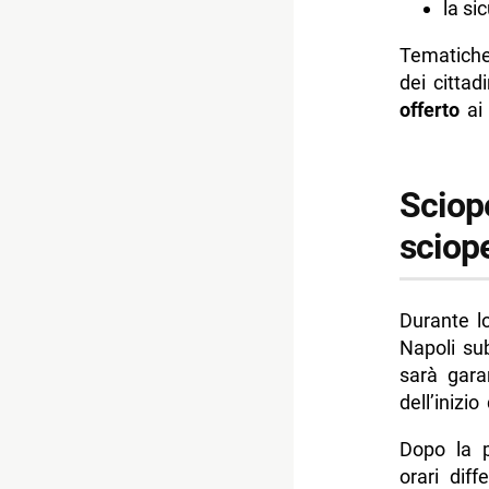
la si
Tematiche
dei citta
offerto
ai 
Sciope
sciope
Durante 
Napoli su
sarà gara
dell’inizio
Dopo la p
orari dif