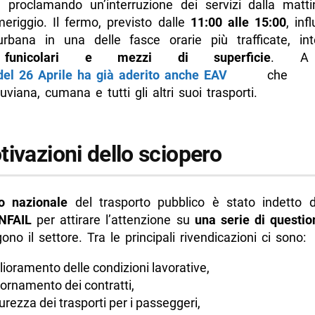
, proclamando un’interruzione dei servizi dalla matti
eriggio. Il fermo, previsto dalle
11:00 alle 15:00
, inf
urbana in una delle fasce orarie più trafficate, in
 funicolari e mezzi di superficie
. A 
del 26 Aprile ha già aderito anche EAV
che fe
viana, cumana e tutti gli altri suoi trasporti.
ivazioni dello sciopero
o nazionale
del trasporto pubblico è stato indetto 
NFAIL
per attirare l’attenzione su
una serie di question
gono il settore. Tra le principali rivendicazioni ci sono:
glioramento delle condizioni lavorative,
iornamento dei contratti,
curezza dei trasporti per i passeggeri,