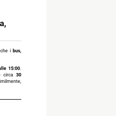
a,
anche i
bus,
alle 15:00
.
e circa
30
similmente,