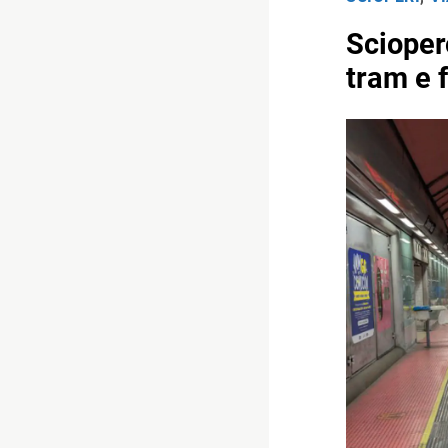
Scioper
tram e f