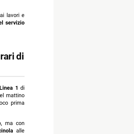
i lavori e
el servizio
ari di
Linea 1
di
el mattino
poco prima
io, ma con
cinola
alle