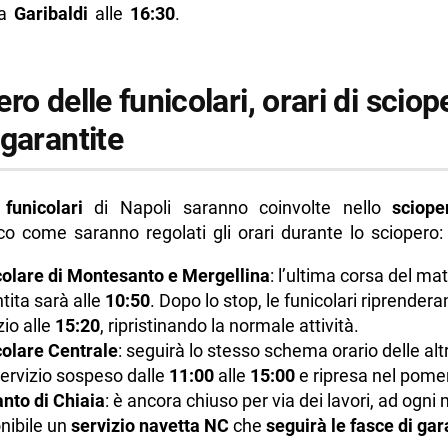
da
Garibaldi
alle
16:30
.
ro delle funicolari, orari di sciop
garantite
e
funicolari
di Napoli saranno coinvolte nello
sciope
co come saranno regolati gli orari durante lo sciopero:
olare di Montesanto e Mergellina
: l’ultima corsa del mat
tita sarà alle
10:50
. Dopo lo stop, le funicolari riprender
zio alle
15:20
, ripristinando la normale attività.
olare Centrale
: seguirà lo stesso schema orario delle alt
ervizio sospeso dalle
11:00
alle
15:00
e ripresa nel pomer
nto di Chiaia
: è ancora chiuso per via dei lavori, ad ogn
nibile un
servizio navetta NC
che
seguirà le fasce di gar