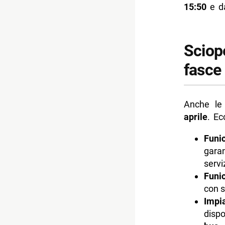
15:50
e 
Sciope
fasce 
Anche l
aprile
. Ec
Funic
garan
servi
Funic
con s
Impia
dispo