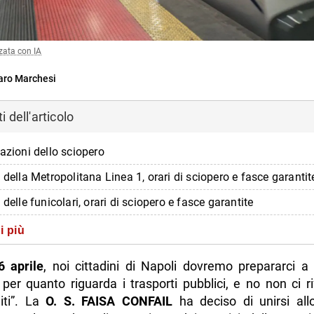
zata con IA
ro Marchesi
 dell'articolo
azioni dello sciopero
 della Metropolitana Linea 1, orari di sciopero e fasce garantit
 delle funicolari, orari di sciopero e fasce garantite
 di bus, tram e trasporti di terra, orari di sciopero e fasce garan
i più
di più da Napolike.it
6 aprile
, noi cittadini di Napoli dovremo prepararci a
 per quanto riguarda i trasporti pubblici, e no non ci r
liti”. La
O. S. FAISA CONFAIL
ha deciso di unirsi al