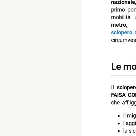
nazionale
primo pom
mobilità 
metro,
sciopero 
circumvesu
Le mot
Il
scioper
FAISA CO
che afflig
il mi
l’agg
la si