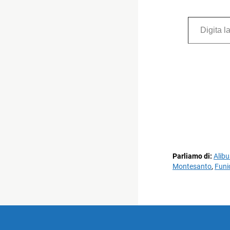
Digita la tua e-mail...
Parliamo di:
Alibu
Montesanto
,
Funic