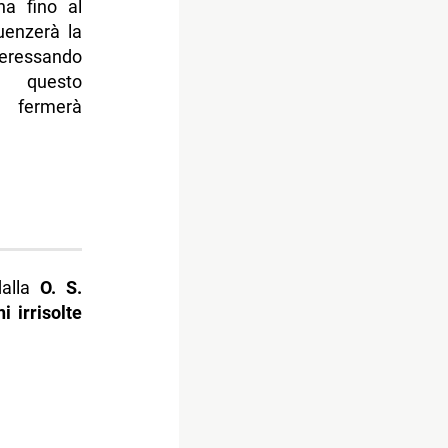
na fino al
luenzerà la
teressando
questo
rmerà
dalla
O. S.
i irrisolte