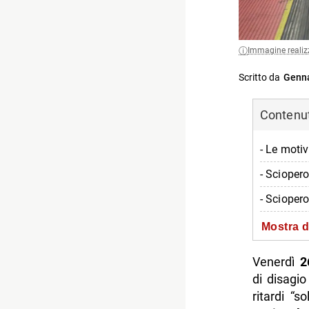
Immagine realiz
Scritto da
Genna
Contenuti
- Le motiv
- Sciopero
- Sciopero
- Sciopero
Mostra d
-- Scopri 
Venerdì
2
di disagio
ritardi “so