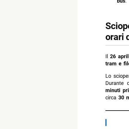
bus
.
Sciope
orari 
Il
26 apri
tram e fi
Lo sciope
Durante q
minuti pr
circa
30 m