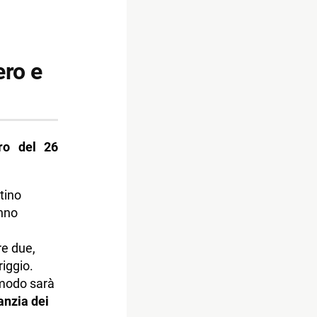
ero e
ro del 26
tino
anno
re due,
iggio.
i modo sarà
anzia dei