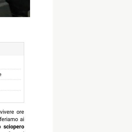
e
tite
 vivere ore
iferiamo ai
lo
sciopero