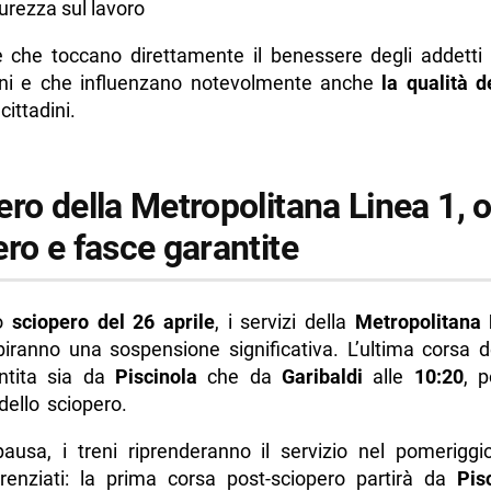
curezza sul lavoro
 che toccano direttamente il benessere degli addetti a
dini e che influenzano notevolmente anche
la qualità d
cittadini.
ro della Metropolitana Linea 1, or
ro e fasce garantite
lo
sciopero del 26 aprile
, i servizi della
Metropolitana 
biranno una sospensione significativa. L’ultima corsa d
ntita sia da
Piscinola
che da
Garibaldi
alle
10:20
, 
 dello sciopero.
ausa, i treni riprenderanno il servizio nel pomerigg
ferenziati: la prima corsa post-sciopero partirà da
Pis