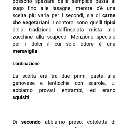
possono spaziare dalla semplice pasta al
sugo fino alle lasagne, mentre c’è una
scelta più varia per i secondi, sia di
carne
che vegetarian
i. I contorni sono quelli
tipici
della tradizione dall’insalata mista alle
zucchine alla scapece. Menzione speciale
per i dolci il cui solo odore è una
meraviglia
.
L’ordinazione
La scelta era tra due primi: pasta alla
genovese e lenticchie con scarole. Li
abbiamo provati entrambi, ed erano
squisiti
.
Di
secondo
abbiamo preso: cotoletta di