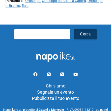
Parliamo di:
Oroscopo
,
Oroscopo da Ariete a Cancro
,
Oroscopo
di Branko
,
Toro
Ricerca
per:
Chi siamo
Segnala un evento
Pubblicizza il tuo evento
Napolike è un progetto di
Catani e Morreale
- P.IVA 09051111210 - cc nc nd