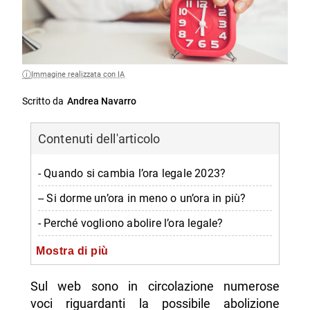
Immagine realizzata con IA
Scritto da
Andrea Navarro
Contenuti dell'articolo
- Quando si cambia l’ora legale 2023?
-- Si dorme un’ora in meno o un’ora in più?
- Perché vogliono abolire l’ora legale?
- Perché esistono l’ora legale e l’ora solare?
Mostra di più
- Quando è nata l’ora legale?
Sul web sono in circolazione numerose
-- Scopri di più da Napolike.it
voci riguardanti la possibile abolizione