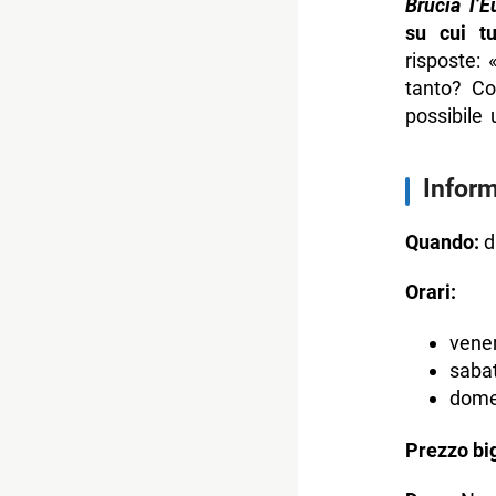
Brucia l’E
su cui tu
risposte: 
tanto? Co
possibile 
Inform
Quando:
d
Orari:
vener
sabat
dome
Prezzo big