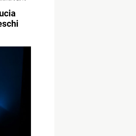
ucia
eschi