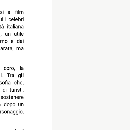
osi ai film
i i celebri
tà italiana
a
, un utile
ismo e dai
iarata, ma
 coro, la
al.
Tra gli
sofia che,
i turisti,
 sostenere
ta dopo un
rsonaggio,