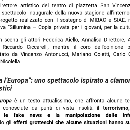
direttore artistico del teatro di piazzetta San Vince
o spettacolo inaugurale della nuova stagione all’intern
progetto realizzato con il sostegno di MIBAC e SIAE, n
ativa “Sillumina – Copia privata per i giovani, per la cultu
 scena gli attori Federica Aiello, Annalisa Direttore,
, Riccardo Ciccarelli, mentre il coro dell’opinione 
tato da Vincenzo Antonucci, Mariano Coletti, Carlo 
Nicolella.
a l’Europa”: uno spettacolo ispirato a clamor
stici
uropa
è un testo attualissimo, che affronta alcune t
 conosciute da punti di vista insoliti:
il terrorismo
ro, le fake news e la manipolazione delle info
do gli
effetti grotteschi che alcune situazioni hanno s