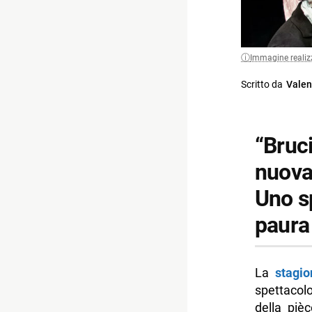
Immagine realiz
Scritto da
Valen
“Bruci
nuova
Uno sp
paura 
La
stagio
spettaco
della piè