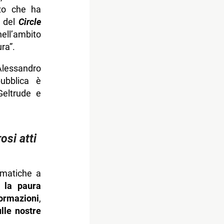
nzo che ha
o del
Circle
ell’ambito
ra”.
 Alessandro
pubblica è
Geltrude e
osi atti
ematiche a
, la paura
rmazioni
,
ulle nostre