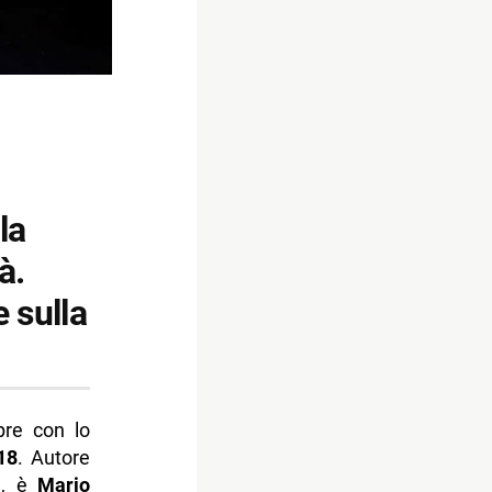
la
à.
 sulla
re con lo
18
. Autore
a, è
Mario