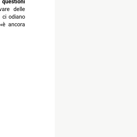
 questioni
are delle
i ci odiano
 «è ancora