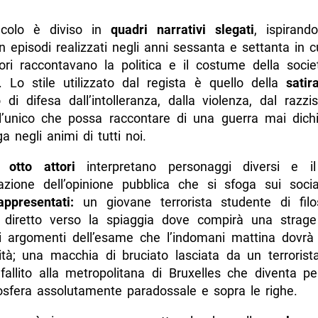
acolo è diviso in
quadri narrativi slegati
, ispirand
in episodi realizzati negli anni sessanta e settanta in cu
tori raccontavano la politica e il costume della socie
a. Lo stile utilizzato dal regista è quello della
satir
 di difesa dall’intolleranza, dalla violenza, dal razz
 l’unico che possa raccontare di una guerra mai dich
a negli animi di tutti noi.
 otto attori
interpretano personaggi diversi e il
cazione dell’opinione pubblica che si sfoga sui soci
appresentati:
un giovane terrorista studente di filo
diretto verso la spiaggia dove compirà una strage d
li argomenti dell’esame che l’indomani mattina dovrà
rsità; una macchia di bruciato lasciata da un terroris
 fallito alla metropolitana di Bruxelles che diventa pe
osfera assolutamente paradossale e sopra le righe.