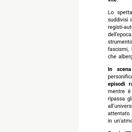
Lo spett
suddivisi 
registi-au
dell’epoc
strumento
fascismi,
che alberg
In scena
personifi
episodi r
mentre è 
ripassa g
all’unive
attentato
in un’atm