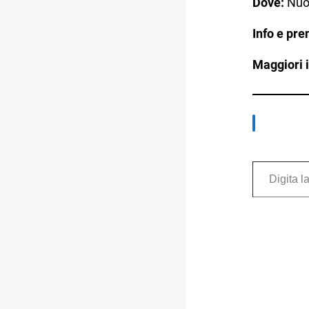
Dove:
Nuov
Info e pre
Maggiori 
Digita la tua e-mail...