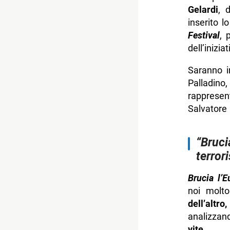
Gelardi
, 
inserito l
Festival
, 
dell’inizi
Saranno in
Palladino
rappresen
Salvatore 
“Bruci
terrori
Brucia l’E
noi molto
dell’alt
analizzan
vite
.