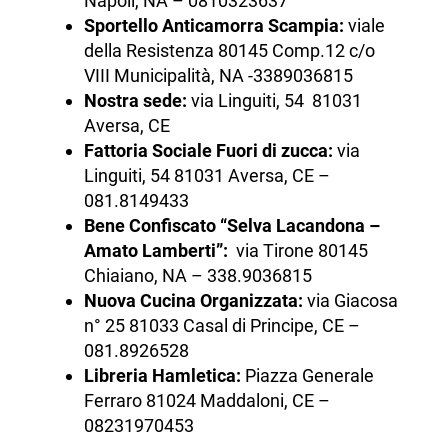
Napoli, NA – 0810323637
Sportello Anticamorra Scampia:
viale
della Resistenza 80145 Comp.12 c/o
VIII Municipalità, NA -3389036815
Nostra sede:
via Linguiti, 54 81031
Aversa, CE
Fattoria Sociale Fuori di zucca:
via
Linguiti, 54 81031 Aversa, CE –
081.8149433
Bene Confiscato “Selva Lacandona –
Amato Lamberti”:
via Tirone 80145
Chiaiano, NA – 338.9036815
Nuova Cucina Organizzata:
via Giacosa
n° 25 81033 Casal di Principe, CE –
081.8926528
Libreria Hamletica:
Piazza Generale
Ferraro 81024 Maddaloni, CE –
08231970453