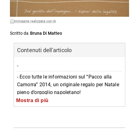
Immagine realizzata con IA
Scritto da
Bruna Di Matteo
Contenuti dell'articolo
-
- Ecco tutte le informazioni sul “Pacco alla
Camorra” 2014, un originale regalo per Natale
pieno d’orgoglio napoletano!
Mostra di più
-- I pacchi anticamorra
-- Dove acquistare i Pacchi in Campania
-- Scopri di più da Napolike.it