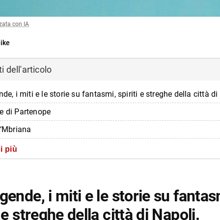
zata con IA
ike
 dell'articolo
nde, i miti e le storie su fantasmi, spiriti e streghe della città di
e di Partenope
 ‘Mbriana
iello
i più
nda di Castel dell’Ovo
i di Castel Sant’Elmo
gende, i miti e le storie su fantas
Posillipo e Nisida
i e streghe della città di Napoli.
illo al Maschio Angioino