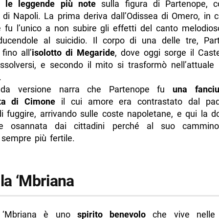
 le leggende più note
sulla figura di Partenope, c
 di Napoli. La prima deriva dall’Odissea di Omero, in c
 fu l’unico a non subire gli effetti del canto melodios
nducendole al suicidio. Il corpo di una delle tre, Par
fino all’
isolotto di Megaride
, dove oggi sorge il Caste
issolversi, e secondo il mito si trasformò nell’attuale
.
nda versione narra che Partenope fu
una fanciu
ta di Cimone
il cui amore era contrastato dal pad
i fuggire, arrivando sulle coste napoletane, e qui la d
e osannata dai cittadini perché al suo cammino
sempre più fertile.
lla ‘Mbriana
a ‘Mbriana è uno
spirito benevolo
che vive nelle