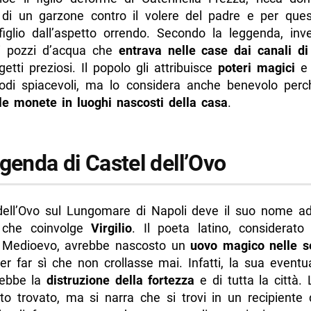
di un garzone contro il volere del padre e per que
iglio dall’aspetto orrendo. Secondo la leggenda, inv
i pozzi d’acqua che
entrava nelle case dai canali di
etti preziosi. Il popolo gli attribuisce
poteri magici
e 
sodi spiacevoli, ma lo considera anche benevolo per
lle monete in luoghi nascosti della casa
.
genda di Castel dell’Ovo
 dell’Ovo sul Lungomare di Napoli deve il suo nome ad
 che coinvolge
Virgilio
. Il poeta latino, considerat
 Medioevo, avrebbe nascosto un
uovo magico nelle s
r far sì che non crollasse mai. Infatti, la sua eventu
rebbe la
distruzione della fortezza
e di tutta la città.
to trovato, ma si narra che si trovi in un recipiente 