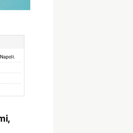
 Napoli.
mi,