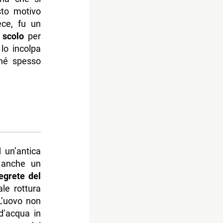
sto motivo
ece, fu un
 scolo
per
lo incolpa
ché spesso
 un’antica
o anche un
egrete del
ale rottura
 L’uovo non
d’acqua in