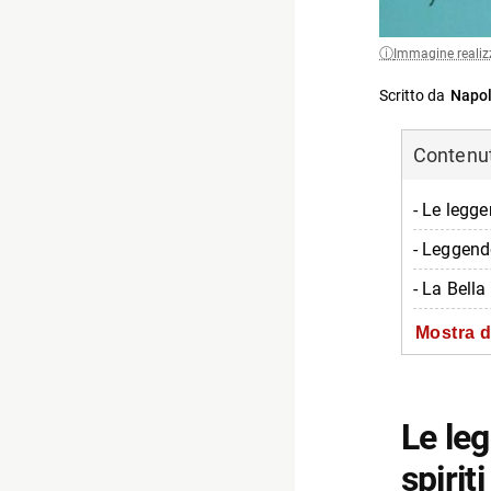
Immagine realiz
Scritto da
Napol
Contenuti
- Le legge
- Leggend
- La Bella
- ‘O Munac
Mostra d
- La legge
- Fantasm
Le leg
- Mito di 
spirit
- Coccodr