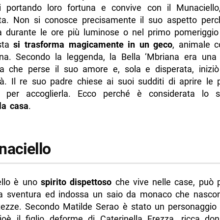
i portando loro fortuna e convive con il Munaciello
ta. Non si conosce precisamente il suo aspetto per
ta durante le ore più luminose o nel primo pomeriggi
ista
si trasforma magicamente in un geco
, animale c
una. Secondo la leggenda, la Bella ‘Mbriana era una 
sa che perse il suo amore e, sola e disperata, inizi
tà. Il re suo padre chiese ai suoi sudditi di aprire le 
 per accoglierla. Ecco perché è considerata lo s
la casa
.
naciello
ello è uno
spirito dispettoso
che vive nelle case, può p
ia sventura ed indossa un saio da monaco che nasco
ttezze. Secondo Matilde Serao è stato un personaggio
 cioè il figlio deforme di Caterinella Frezza, ricca do