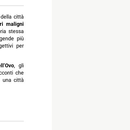
ella città
ri maligni
ria stessa
ggende più
ettivi per
ll’Ovo
, gli
acconti che
 una città