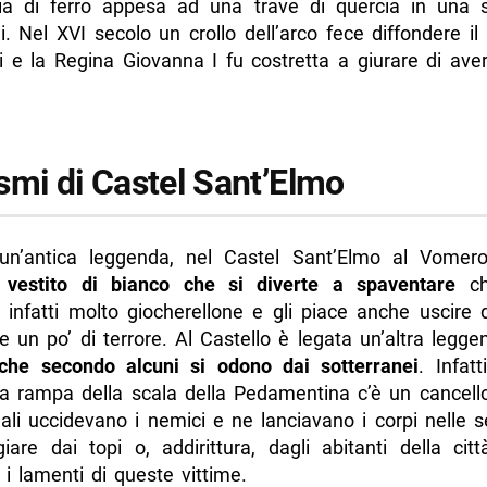
a di ferro appesa ad una trave di quercia in una 
i. Nel XVI secolo un crollo dell’arco fece diffondere il
ti e la Regina Giovanna I fu costretta a giurare di aver
smi di Castel Sant’Elmo
un’antica leggenda, nel Castel Sant’Elmo al Vomer
 vestito di bianco che si diverte a spaventare
ch
È infatti molto giocherellone e gli piace anche uscire
e un po’ di terrore. Al Castello è legata un’altra leggen
 che secondo alcuni si odono dai sotterranei
. Infatt
ma rampa della scala della Pedamentina c’è un cancello
ali uccidevano i nemici e ne lanciavano i corpi nelle 
iare dai topi o, addirittura, dagli abitanti della cit
i lamenti di queste vittime.