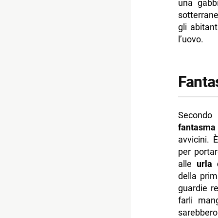
una gabbi
sotterrane
gli abitan
l’uovo.
Fanta
Secondo 
fantasma
avvicini. 
per portar
alle
urla
della pri
guardie re
farli mang
sarebbero 