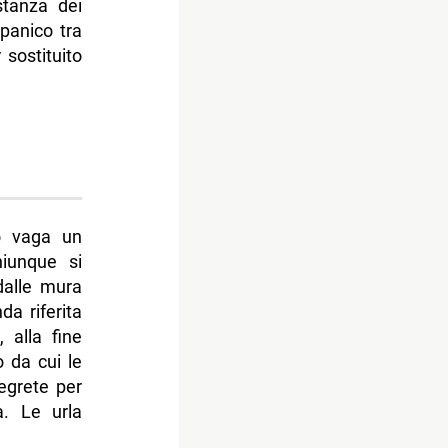
stanza dei
 panico tra
 sostituito
o vaga un
iunque si
 dalle mura
da riferita
i, alla fine
 da cui le
segrete per
tà. Le urla