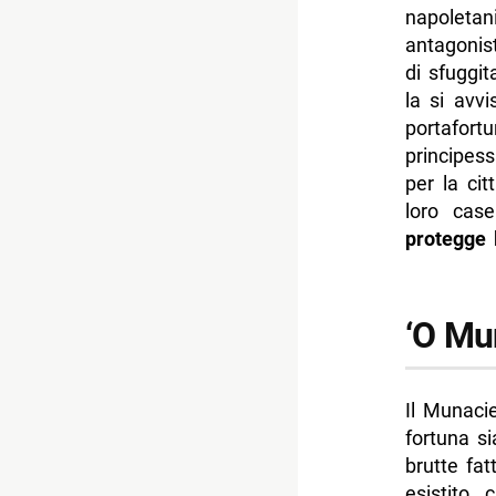
napoletan
antagonis
di sfuggi
la si avv
portafort
principes
per la cit
loro case
protegge 
‘O Mu
Il Munaci
fortuna s
brutte fa
esistito,