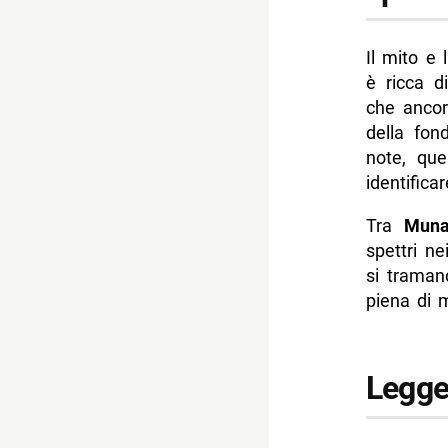
- Leggend
Il mito e
- Spiriti 
è ricca 
- La Stre
che ancor
della fon
- La Jana
note, que
-- Scopri 
identifica
Tra
Muna
spettri ne
si traman
piena di m
Legge