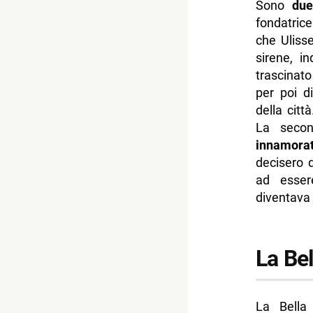
Sono
due
fondatrice
che Ulisse
sirene, i
trascinato 
per poi d
della città
La seco
innamora
decisero d
ad esser
diventava 
La Be
La Bell