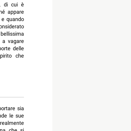
, di cui è
ché appare
o e quando
onsiderato
bellissima
ò a vagare
porte delle
pirito che
ortare sia
nde le sue
 realmente
nna che si