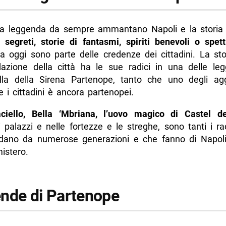
a sul Palazzo della Gaiola
 la leggenda da sempre ammantano Napoli e la storia d
di Palazzo Donn’Anna
di
segreti, storie di fantasmi, spiriti benevoli o spett
ga del Vesuvio
a oggi sono parte delle credenze dei cittadini. La sto
dazione della città ha le sue radici in una delle le
ra
lla della Sirena Partenope, tanto che uno degli agg
di più da Napolike.it
re i cittadini è ancora partenopei.
ciello, Bella ‘Mbriana, l’uovo magico di Castel de
i palazzi e nelle fortezze e le streghe, sono tanti i r
dano da numerose generazioni e che fanno di Napoli
istero.
nde di Partenope