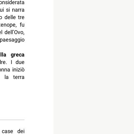
onsiderata
ui si narra
o delle tre
tenope, fu
l dell’Ovo,
 paesaggio
lla greca
re. I due
onna iniziò
 la terra
 case dei