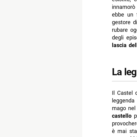
innamorò 
ebbe un f
gestore d
rubare ogg
degli epi
lascia de
La leg
Il Castel
leggenda
mago nel
castello
pe
provoche
è mai sta