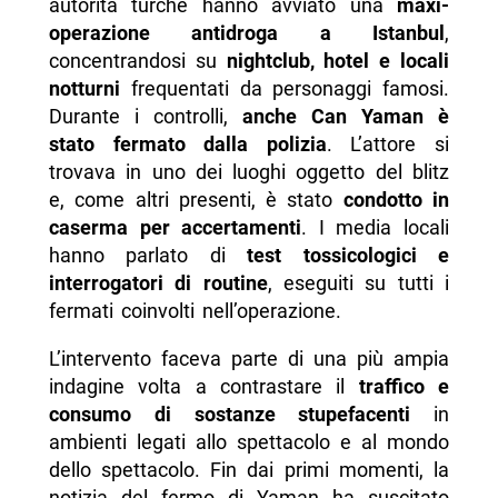
autorità turche hanno avviato una
maxi-
operazione antidroga a Istanbul
,
concentrandosi su
nightclub, hotel e locali
notturni
frequentati da personaggi famosi.
Durante i controlli,
anche Can Yaman è
stato fermato dalla polizia
. L’attore si
trovava in uno dei luoghi oggetto del blitz
e, come altri presenti, è stato
condotto in
caserma per accertamenti
. I media locali
hanno parlato di
test tossicologici e
interrogatori di routine
, eseguiti su tutti i
fermati coinvolti nell’operazione.
L’intervento faceva parte di una più ampia
indagine volta a contrastare il
traffico e
consumo di sostanze stupefacenti
in
ambienti legati allo spettacolo e al mondo
dello spettacolo. Fin dai primi momenti, la
notizia del fermo di Yaman ha suscitato