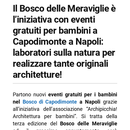
Il Bosco delle Meraviglie è
-- Informazioni sul Bosco delle Meraviglie
l’iniziativa con eventi
-- Scopri di più da Napolike.it
gratuiti per bambini a
Capodimonte a Napoli:
laboratori sulla natura per
realizzare tante originali
architetture!
Partono nuovi
eventi gratuiti per i bambini
nel
Bosco di Capodimonte
a Napoli
grazie
all’iniziativa dell’associazione “Archipicchia!
Architettura per bambini”. Si tratta della
terza edizione del
Bosco delle Meraviglie