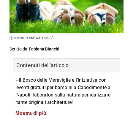
Immagine realizzata con IA
Scritto da
Fabiana Bianchi
Contenuti dell'articolo
- Il Bosco delle Meraviglie è l’iniziativa con
eventi gratuiti per bambini a Capodimonte a
Napoli: laboratori sulla natura per realizzare
tante originali architetture!
-- Il tema del Bosco delle Meraviglie: il verde
Mostra di più
pubblico
-- Programma del Bosco delle Meraviglie