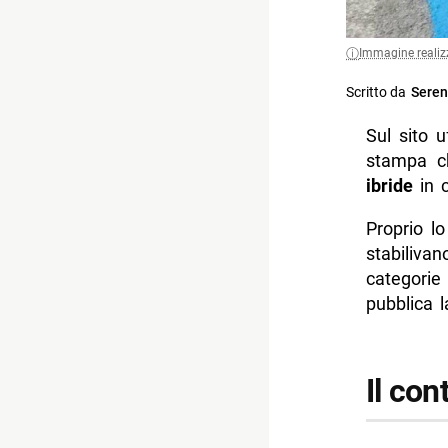
Immagine realiz
Scritto da
Seren
Sul sito 
stampa c
ibride
in c
Proprio l
stabiliva
categorie
pubblica l
Il con