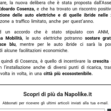
olare, la nuova delibera che è stata proposta dall’Asse
Edoardo Cosenza,
e che ha trovato un riscontro positi
azione delle auto elettriche e di quelle ibride nell
zone a traffico limitato, anche per quest’anno.
d un accordo che è stato stipulato con ANM, 
a Mobilità
, le auto elettriche potranno
sostare gra
isce blu
, mentre per le auto ibride ci sarà la poss
di alcune facilitazioni economiche.
o quindi di Cosenza, è quello di incentivare la
crescita
n l’installazione anche di diversi punti di ricarica, t
 volta in volta, in una
città più ecosostenibile.
Scopri di più da Napolike.it
Abbonati per ricevere gli ultimi articoli inviati alla tua e-mail.