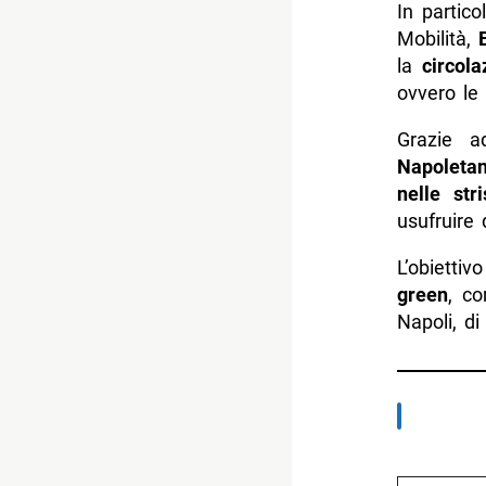
In partic
Mobilità,
la
circol
ovvero le 
Grazie a
Napoletan
nelle str
usufruire 
L’obiettiv
green
, co
Napoli, di
Digita la tua e-mail...