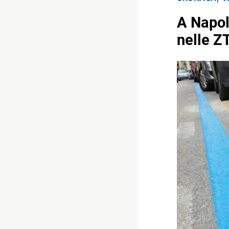
A Napoli
nelle Z