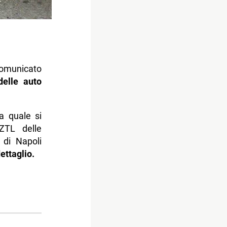
comunicato
delle auto
a quale si
 ZTL delle
 di Napoli
ttaglio.