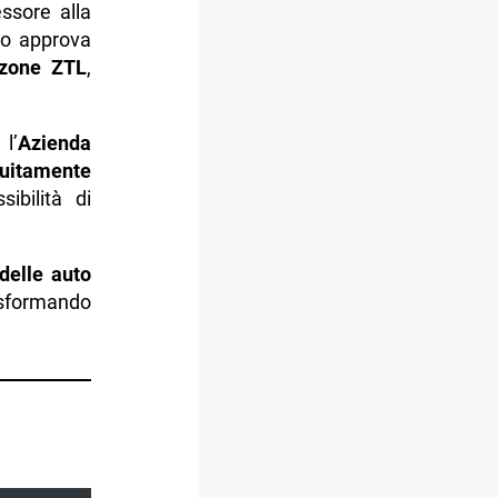
ssore alla
vo approva
e zone ZTL
,
l’
Azienda
tuitamente
ibilità di
 delle auto
rasformando