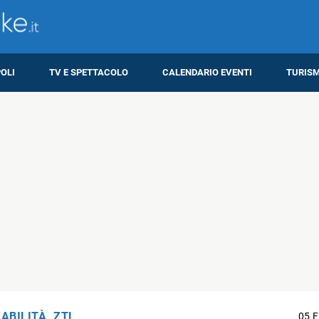
OLI
TV E SPETTACOLO
CALENDARIO EVENTI
TURIS
IABILITÀ
,
ZTL
05 F